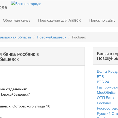
оде
Обратная связь
Приложение для Android
Поиск по сайту
амарская область
Новокуйбышевск
Росбанк
 банка Росбанк в
Банки в г
Новокуйб
йбышевск
Волга-Кред
ВТБ
ВТБ 24
Газпромбан
ие отделения:
МосОблБан
Новокуйбышевск"
ОТП Банк
Росбанк
шевск, Островского улица 16
Росгосстрах
Русский Ст
78