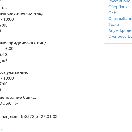
Русфинанс
Сбербанк
ты:
СКБ
ие физических лиц:
Совкомбанк
 - 19:00
Траст
7:00
Хоум Креди
й
Экспресс-В
ие юридических лиц:
 - 16:00
5:00
дной
бслуживание:
 - 19:00
7:00
й
менование банка:
РОСБАНК»
 лицензия №2272 от 27.01.03
.ru