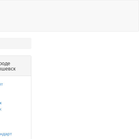
ороде
ышевск
ит
к
к
андарт