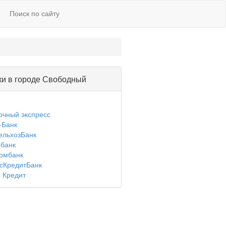
Поиск по сайту
ки в городе Свободный
очный экспресс
-Банк
ельхозБанк
банк
омбанк
сКредитБанк
 Кредит