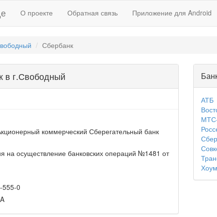
де
О проекте
Обратная связь
Приложение для Android
вободный
Сбербанк
к в г.Свободный
Бан
АТБ
Вост
МТС
Росс
Акционерный коммерческий Сберегательный банк
Сбер
Совк
я на осуществление банковских операций №1481 от
Тран
Хоум
-555-0
A