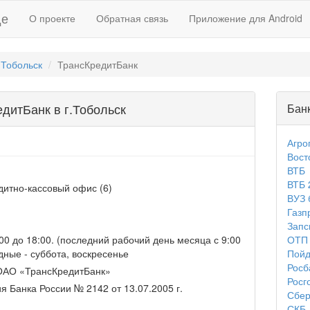
де
О проекте
Обратная связь
Приложение для Android
Тобольск
ТрансКредитБанк
дитБанк в г.Тобольск
Банк
Агро
Вост
ВТБ
ВТБ 
дитно-кассовый офис (6)
ВУЗ 
Газп
Запс
ОТП 
 9:00 до 18:00. (последний рабочий день месяца с 9:00
Пой
дные - суббота, воскресенье
Росб
ОАО «ТрансКредитБанк»
Росг
я Банка России № 2142 от 13.07.2005 г.
Сбер
СКБ