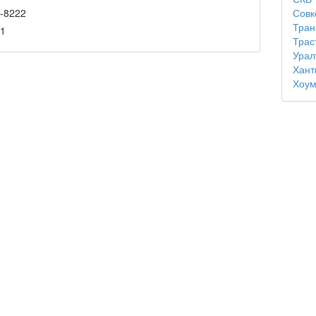
Совк
0-8222
Тран
1
Трас
Урал
Хант
Хоум