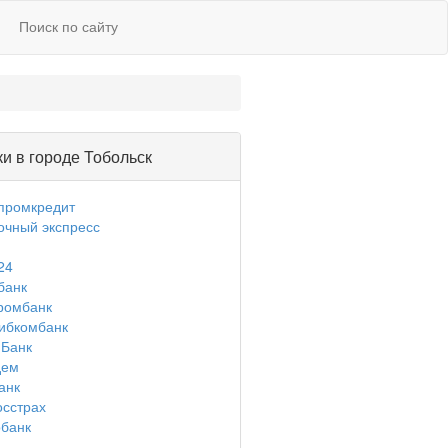
Поиск по сайту
и в городе Тобольск
промкредит
очный экспресс
24
банк
ромбанк
ибкомбанк
Банк
дем
анк
осстрах
банк