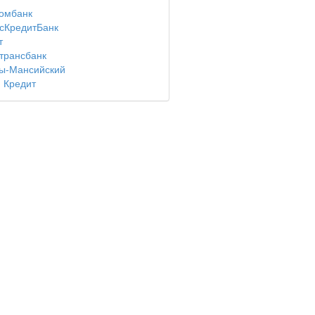
омбанк
сКредитБанк
т
трансбанк
ы-Мансийский
 Кредит