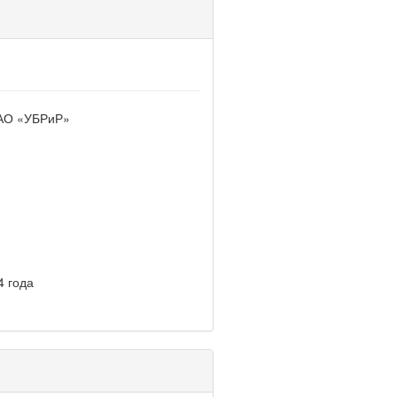
ОАО «УБРиР»
4 года