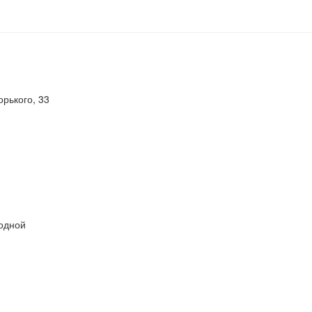
орького, 33
ходной