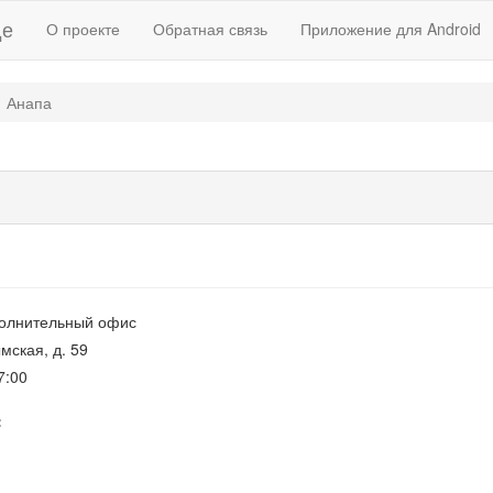
де
О проекте
Обратная связь
Приложение для Android
Анапа
олнительный офис
ымская, д. 59
7:00
: