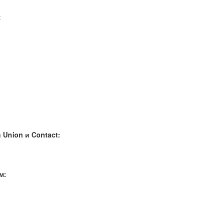
:
Union и Contact:
м: