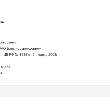
иц:
ригорьевич
ОАО Банк «Возрождение»
я ЦБ РФ № 1439 от 24 марта 2003г.
-0-888
3