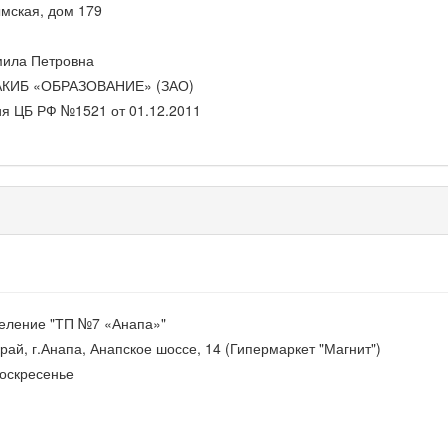
ымская, дом 179
мила Петровна
АКИБ «ОБРАЗОВАНИЕ» (ЗАО)
я ЦБ РФ №1521 от 01.12.2011
еление "ТП №7 «Анапа»"
рай, г.Анапа, Анапское шоссе, 14 (Гипермаркет "Магнит")
воскресенье