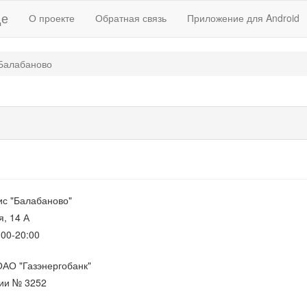
де
О проекте
Обратная связь
Приложение для Android
Балабаново
с "Балабаново"
я, 14 А
:00-20:00
ОАО "Газэнергобанк"
сии № 3252